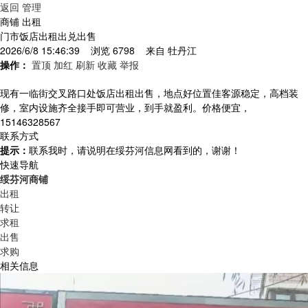
返回
管理
商铺 出租
门市饭店出租出兑出售
2026/6/8 15:46:39 浏览 6798 来自
牡丹江
操作：
置顶
加红
刷新
收藏
举报
现有一临街交叉路口处饭店出租出售，地点好位置佳客源稳定，高档装
修，室内设施齐全接手即可营业，到手就盈利。价格便宜，
15146328567
联系方式
提示：
联系我时，请说明在绥芬河信息网看到的，谢谢！
快速导航
绥芬河商铺
出租
转让
求租
出售
求购
相关信息