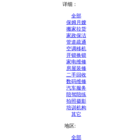
详细：
全部
保姆月嫂
搬家拉货
家政保洁
管道疏通
空调移机
开锁换锁
家电维修
房屋装修
二手回收
数码维修
汽车服务
陪驾陪练
拍照摄影
培训机构
其它
地区:
全部