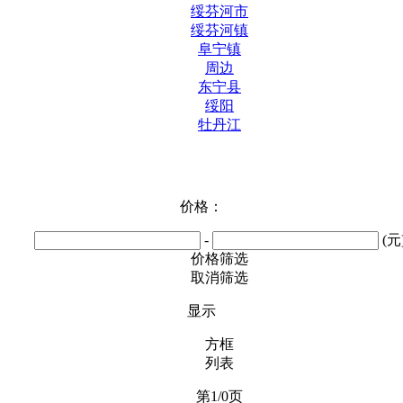
绥芬河市
绥芬河镇
阜宁镇
周边
东宁县
绥阳
牡丹江
价格：
-
(元
价格筛选
取消筛选
显示
方框
列表
第1/0页