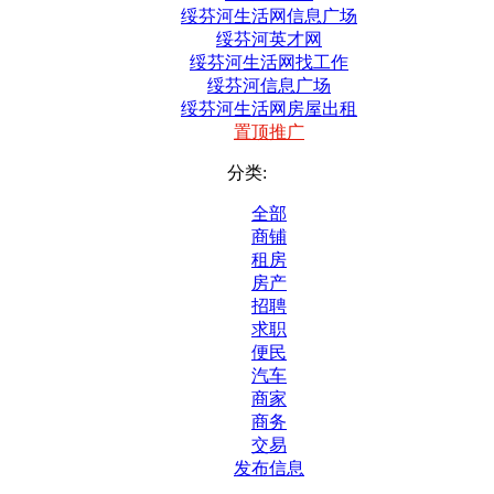
绥芬河生活网信息广场
绥芬河英才网
绥芬河生活网找工作
绥芬河信息广场
绥芬河生活网房屋出租
置顶推广
分类:
全部
商铺
租房
房产
招聘
求职
便民
汽车
商家
商务
交易
发布信息