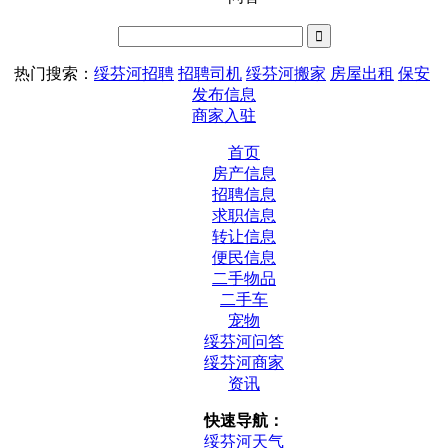
热门搜索：
绥芬河招聘
招聘司机
绥芬河搬家
房屋出租
保安
发布信息
商家入驻
首页
房产信息
招聘信息
求职信息
转让信息
便民信息
二手物品
二手车
宠物
绥芬河问答
绥芬河商家
资讯
快速导航：
绥芬河天气